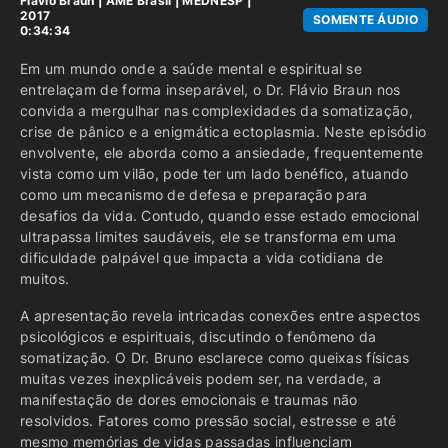
Flávio Braun
|
AME Brasil
|
MEDNESP |
2017
SOMENTE ÁUDIO
0:34:34
Em um mundo onde a saúde mental e espiritual se
entrelaçam de forma inseparável, o Dr. Flávio Braun nos
convida a mergulhar nas complexidades da somatização,
crise de pânico e a enigmática ectoplasmia. Neste episódio
envolvente, ele aborda como a ansiedade, frequentemente
vista como um vilão, pode ter um lado benéfico, atuando
como um mecanismo de defesa e preparação para
desafios da vida. Contudo, quando esse estado emocional
ultrapassa limites saudáveis, ele se transforma em uma
dificuldade palpável que impacta a vida cotidiana de
muitos.
A apresentação revela intricadas conexões entre aspectos
psicológicos e espirituais, discutindo o fenômeno da
somatização. O Dr. Bruno esclarece como queixas físicas
muitas vezes inexplicáveis podem ser, na verdade, a
manifestação de dores emocionais e traumas não
resolvidos. Fatores como pressão social, estresse e até
mesmo memórias de vidas passadas influenciam