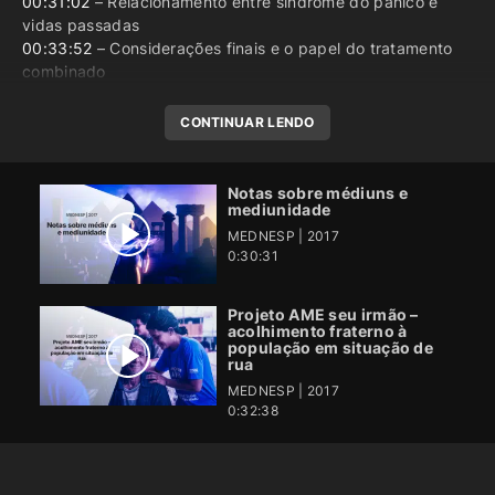
00:31:02
– Relacionamento entre síndrome do pânico e
vidas passadas
00:33:52
– Considerações finais e o papel do tratamento
combinado
CONTINUAR LENDO
Notas sobre médiuns e
mediunidade
MEDNESP | 2017
0:30:31
Projeto AME seu irmão –
acolhimento fraterno à
população em situação de
rua
MEDNESP | 2017
0:32:38