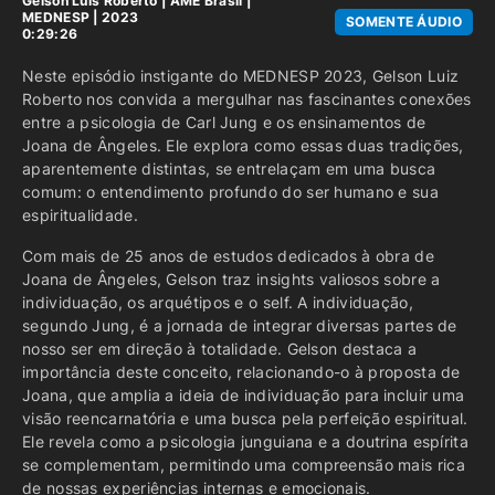
Gelson Luis Roberto
|
AME Brasil
|
MEDNESP | 2023
SOMENTE ÁUDIO
0:29:26
Neste episódio instigante do MEDNESP 2023, Gelson Luiz
Roberto nos convida a mergulhar nas fascinantes conexões
entre a psicologia de Carl Jung e os ensinamentos de
Joana de Ângeles. Ele explora como essas duas tradições,
aparentemente distintas, se entrelaçam em uma busca
comum: o entendimento profundo do ser humano e sua
espiritualidade.
Com mais de 25 anos de estudos dedicados à obra de
Joana de Ângeles, Gelson traz insights valiosos sobre a
individuação, os arquétipos e o self. A individuação,
segundo Jung, é a jornada de integrar diversas partes de
nosso ser em direção à totalidade. Gelson destaca a
importância deste conceito, relacionando-o à proposta de
Joana, que amplia a ideia de individuação para incluir uma
visão reencarnatória e uma busca pela perfeição espiritual.
Ele revela como a psicologia junguiana e a doutrina espírita
se complementam, permitindo uma compreensão mais rica
de nossas experiências internas e emocionais.