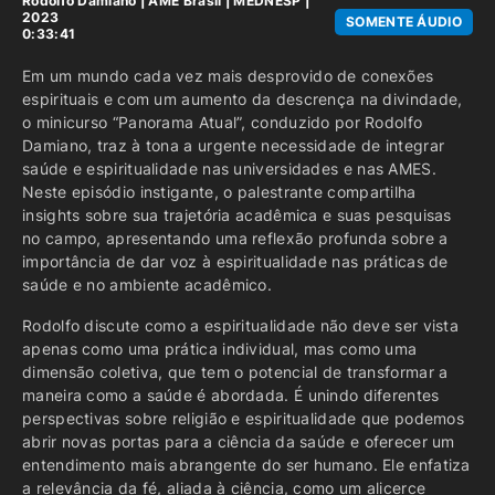
Rodolfo Damiano
|
AME Brasil
|
MEDNESP |
2023
SOMENTE ÁUDIO
0:33:41
Em um mundo cada vez mais desprovido de conexões
espirituais e com um aumento da descrença na divindade,
o minicurso “Panorama Atual”, conduzido por Rodolfo
Damiano, traz à tona a urgente necessidade de integrar
saúde e espiritualidade nas universidades e nas AMES.
Neste episódio instigante, o palestrante compartilha
insights sobre sua trajetória acadêmica e suas pesquisas
no campo, apresentando uma reflexão profunda sobre a
importância de dar voz à espiritualidade nas práticas de
saúde e no ambiente acadêmico.
Rodolfo discute como a espiritualidade não deve ser vista
apenas como uma prática individual, mas como uma
dimensão coletiva, que tem o potencial de transformar a
maneira como a saúde é abordada. É unindo diferentes
perspectivas sobre religião e espiritualidade que podemos
abrir novas portas para a ciência da saúde e oferecer um
entendimento mais abrangente do ser humano. Ele enfatiza
a relevância da fé, aliada à ciência, como um alicerce