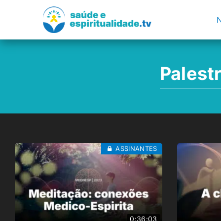
Palest
ASSINANTES
0:36:03