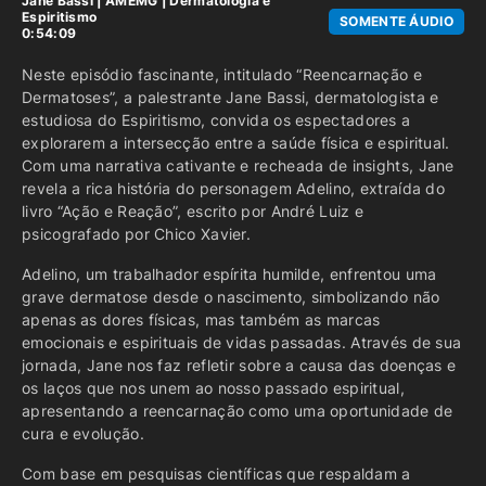
Jane Bassi
|
AMEMG
|
Dermatologia e
Espiritismo
SOMENTE ÁUDIO
0:54:09
Neste episódio fascinante, intitulado “Reencarnação e
Dermatoses”, a palestrante Jane Bassi, dermatologista e
estudiosa do Espiritismo, convida os espectadores a
explorarem a intersecção entre a saúde física e espiritual.
Com uma narrativa cativante e recheada de insights, Jane
revela a rica história do personagem Adelino, extraída do
livro “Ação e Reação”, escrito por André Luiz e
psicografado por Chico Xavier.
Adelino, um trabalhador espírita humilde, enfrentou uma
grave dermatose desde o nascimento, simbolizando não
apenas as dores físicas, mas também as marcas
emocionais e espirituais de vidas passadas. Através de sua
jornada, Jane nos faz refletir sobre a causa das doenças e
os laços que nos unem ao nosso passado espiritual,
apresentando a reencarnação como uma oportunidade de
cura e evolução.
Com base em pesquisas científicas que respaldam a