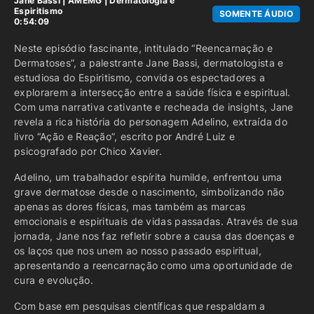
Jane Bassi
|
AMEMG
|
Dermatologia e
Espiritismo
SOMENTE ÁUDIO
0:54:09
Neste episódio fascinante, intitulado “Reencarnação e
Dermatoses”, a palestrante Jane Bassi, dermatologista e
estudiosa do Espiritismo, convida os espectadores a
explorarem a intersecção entre a saúde física e espiritual.
Com uma narrativa cativante e recheada de insights, Jane
revela a rica história do personagem Adelino, extraída do
livro “Ação e Reação”, escrito por André Luiz e
psicografado por Chico Xavier.
Adelino, um trabalhador espírita humilde, enfrentou uma
grave dermatose desde o nascimento, simbolizando não
apenas as dores físicas, mas também as marcas
emocionais e espirituais de vidas passadas. Através de sua
jornada, Jane nos faz refletir sobre a causa das doenças e
os laços que nos unem ao nosso passado espiritual,
apresentando a reencarnação como uma oportunidade de
cura e evolução.
Com base em pesquisas científicas que respaldam a