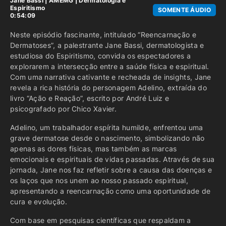
Jane Bassi
|
AMEMG
|
Dermatologia e
Espiritismo
SOMENTE ÁUDIO
0:54:09
Neste episódio fascinante, intitulado “Reencarnação e
Dermatoses”, a palestrante Jane Bassi, dermatologista e
estudiosa do Espiritismo, convida os espectadores a
explorarem a intersecção entre a saúde física e espiritual.
Com uma narrativa cativante e recheada de insights, Jane
revela a rica história do personagem Adelino, extraída do
livro “Ação e Reação”, escrito por André Luiz e
psicografado por Chico Xavier.
Adelino, um trabalhador espírita humilde, enfrentou uma
grave dermatose desde o nascimento, simbolizando não
apenas as dores físicas, mas também as marcas
emocionais e espirituais de vidas passadas. Através de sua
jornada, Jane nos faz refletir sobre a causa das doenças e
os laços que nos unem ao nosso passado espiritual,
apresentando a reencarnação como uma oportunidade de
cura e evolução.
Com base em pesquisas científicas que respaldam a