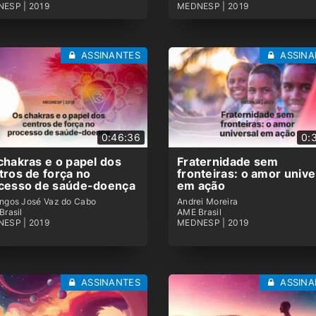
ESP | 2019
MEDNESP | 2019
ASSINANTES
ASSINA
0:46:36
0:
chakras e o papel dos
Fraternidade sem
tros de força no
fronteiras: o amor unive
cesso de saúde-doença
em ação
ngos José Vaz do Cabo
Andrei Moreira
Brasil
AME Brasil
ESP | 2019
MEDNESP | 2019
ASSINANTES
ASSINA