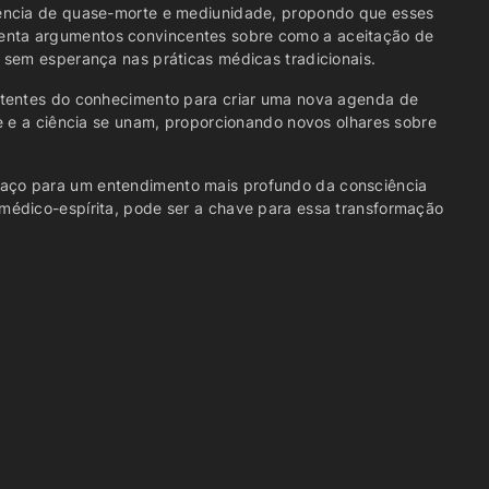
iência de quase-morte e mediunidade, propondo que esses
enta argumentos convincentes sobre como a aceitação de
Neurobiologia da fé
 sem esperança nas práticas médicas tradicionais.
MEDNESP | 2019
0:24:35
rtentes do conhecimento para criar uma nova agenda de
e e a ciência se unam, proporcionando novos olhares sobre
Mediunidade , sintoma
homeopático
 espaço para um entendimento mais profundo da consciência
MEDNESP | 2019
médico-espírita, pode ser a chave para essa transformação
0:32:39
Perispírito , homeopatia e
inconsciente passado
MEDNESP | 2019
0:39:16
Da tentação à possessão –
Psicopatologias das
psicoses e obsessões
espirituais
MEDNESP | 2019