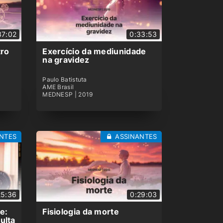
Terapias de vidas
passadas indicações,
37:02
0:33:53
mitos e verdades
MEDNESP | 2019
tro
Exercício da mediunidade
na gravidez
0:33:12
Jesus e a saúde mental
Paulo Batistuta
AME Brasil
MEDNESP | 2019
MEDNESP | 2019
0:20:03
Pesquisa em Mediunidade
NTES
ASSINANTES
e Psiquiatria
MEDNESP | 2019
0:51:12
Mesa Redonda:
25:36
0:29:03
Mediunidade e
desenvolvimento
psicológico na infância
e:
Fisiologia da morte
ulta
MEDNESP | 2019