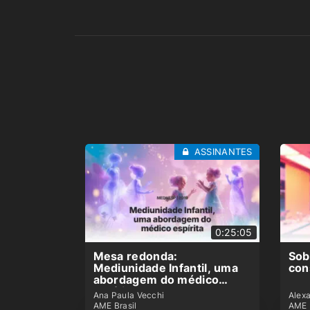
ASSINANTES
0:25:05
Mesa redonda:
Sob
Mediunidade Infantil, uma
con
abordagem do médico
espírita
Ana Paula Vecchi
Alex
AME Brasil
AME 