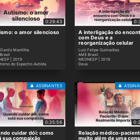
0:29:43
0:
ismo: o amor silencioso
A interligação do encon
com Deus e a
reorganização celular
Danilo Mantilha
Luiz Felipe Guimarães
Brasil
AME Brasil
ESP | 2019
MEDNESP | 2019
torno do Espectro Autista
Deus
ASSINANTES
ASSINA
0:35:56
0:
ndo cuidar dói: como
Relação médico-pacient
á sua compaixão
muito além de uma cons