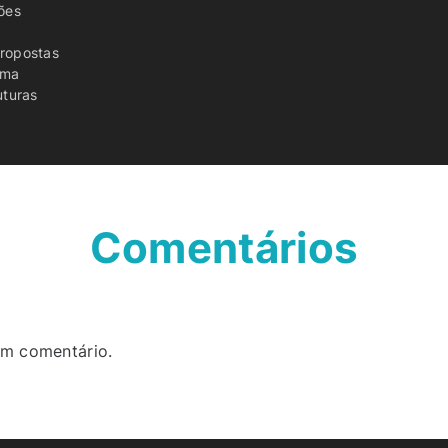
ões
propostas
gma
uturas
Comentários
um comentário.