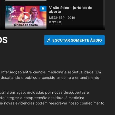
Visão ético – jurídica do
aborto
MEDNESP | 2019
0:32:40
Como abordar o paciente
OS
terminal e o despertar da
ESCUTAR SOMENTE ÁUDIO
espiritual
MEDNESP | 2019
0:33:53
Eutanásia – uma
abordagem bioética e
aspectos espirituais
ntersecção entre ciência, medicina e espiritualidade. Em
desafiando o público a considerar como o entendimento
MEDNESP | 2019
0:36:06
Tratamento homeopático
e transformação, moldadas por novas descobertas e
como integração
 de integrar a compreensão espiritual à medicina
espiritualidade e
que novas evidências podem reescrever nosso conhecimento
cuidados de saúde
MEDNESP | 2019
0:42:16