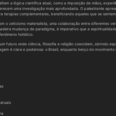
iam a lógica científica atual, como a imposição de mãos, exper
erecem uma investigação mais aprofundada. O palestrante apres
ara terapias complementares, beneficiando aqueles que se sentem
 o ceticismo materialista, uma colaboração entre diferentes ve
dadeira mudança de paradigma, é imperativo que a espiritualidad
fenômeno holístico.
 um futuro onde ciência, filosofia e religião coexistem, abrindo
gem é clara e poderosa: o Brasil, enquanto berço do movimento 
a
as
atuais
ma