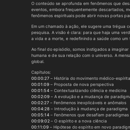
O conteúdo se aprofunda em fenômenos que desaf
eventos, embora frequentemente descartados, m
fenômenos espirituais pode abrir novas portas p
Em um chamado à ação, ele sugere uma trégua com
pesquisa. A visão é clara: para que haja uma ver
a vida e a morte, e redefinindo a saúde como um 
Ao final do episódio, somos instigados a imaginar
humana e de sua relação com o universo. A mensa
global.
Capítulos:
00:00:27
– História do movimento médico-espírit
00:01:09
– Proposta de nova perspectiva
00:01:54
– Contextualizando ciência e medicina
00:02:09
– A evolução e a mudança de paradigm
00:02:27
– Fenômenos inexplicáveis e anômalos
00:04:28
– Introdução à mudança de paradigma
00:05:14
– Fenômenos que desafiam paradigmas 
00:09:02
– O espírito e a nova ciência
00:11:09
– Hipótese do espírito em novo paradig