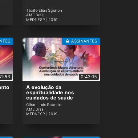
0:20:48
Tácito Elias Sgorlon
AME Brasil
Os benefícios da prece e
MEDNESP | 2019
outras práticas espirituais
MEDNESP | 2019
0:32:03
NTES
ASSINANTES
Dor crônica: a terapia
regressiva como método
de tratamento
MEDNESP | 2019
0:37:45
31:53
0:43:15
A contribuição filosófica ,
onto
A evolução da
espiritual e científica na
espiritualidade nos
obra de Léon Denis
cuidados de saúde
MEDNESP | 2019
Gilson Luis Roberto
0:16:05
AME Brasil
MEDNESP | 2019
A questão espiritual do
portador HIV/AIDS
MEDNESP | 2019
0:36:45