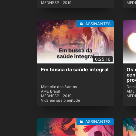
MEDNESP | 2019
MEDN
ASSINANTES
0:25:16
Em busca da saúde integral
Os 
cen
pro
Michelle dos Santos
Domi
AME Brasil
AME 
MEDNESP | 2019
MEDN
Vida em sua plenitude
ASSINANTES