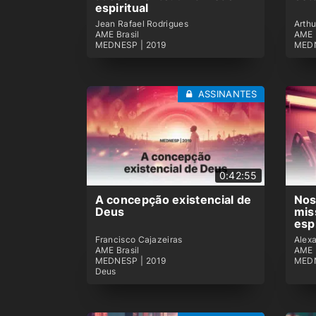
espiritual
Jean Rafael Rodrigues
Arth
AME Brasil
AME 
MEDNESP | 2019
MEDN
ASSINANTES
0:42:55
A concepção existencial de
Nos
Deus
mis
esp
Francisco Cajazeiras
Alex
AME Brasil
AME 
MEDNESP | 2019
MEDN
Deus