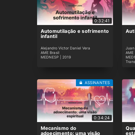
0:32:41
Automutilação e sofrimento
Aut
infantil
Alejandro Victor Daniel Vera
Juan 
AME Brasil
AME 
MEDNESP | 2019
MEDN
Trans
ASSINANTES
0:34:24
Mecanismo do
Qua
adoecimento: uma visão
est