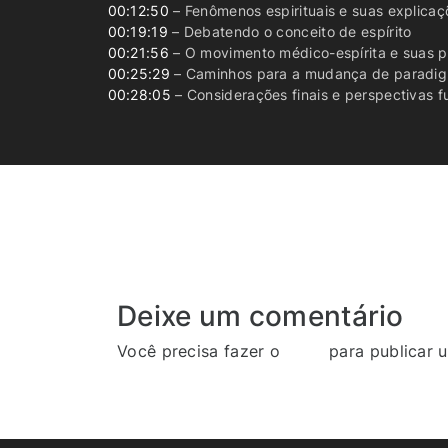
00:12:50
– Fenômenos espirituais e suas explicaç
00:19:19
– Debatendo o conceito de espírito
00:21:56
– O movimento médico-espírita e suas 
00:25:29
– Caminhos para a mudança de paradi
00:28:05
– Considerações finais e perspectivas f
Deixe um comentário
Você precisa fazer o
login
para publicar 