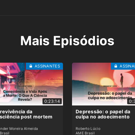
Mais Episódios
ASSINANTES
ASSINA
0:23:14
0:
revivência da
Depressão: o papel da
sciência post mortem
culpa no adoecimento
ander Moreira Almeida
Roberto Lúcio
Brasil
AME Brasil