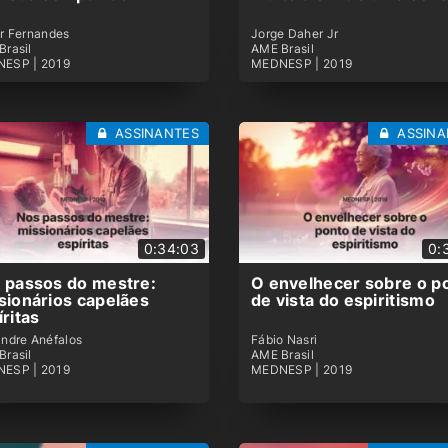
ur Fernandes
Jorge Daher Jr
Brasil
AME Brasil
ESP | 2019
MEDNESP | 2019
ASSINANTES
ASSINA
0:34:03
0:
 passos do mestre:
O envelhecer sobre o p
sionários capelães
de vista do espiritismo
íritas
andre Anéfalos
Fábio Nasri
Brasil
AME Brasil
ESP | 2019
MEDNESP | 2019