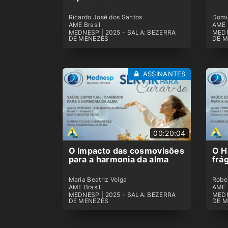
Ricardo José dos Santos
Domi
AME Brasil
AME 
MEDNESP | 2025 - SALA: BEZERRA
MEDN
DE MENEZES
DE 
ASSINANTES
00:20:04
O Impacto das cosmovisões
O H
para a harmonia da alma
frá
Maria Beatriz Veiga
Robe
AME Brasil
AME 
MEDNESP | 2025 - SALA: BEZERRA
MEDN
DE MENEZES
DE 