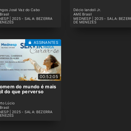
ngos José Vaz do Cabo
Décio Iandoli Jr.
Brasil
AME Brasil
ESP | 2025 - SALA: BEZERRA
MEDNESP | 2025 - SALA: BEZER
MENEZES
DE MENEZES
ASSINANTES
00:52:05
omem do mundo é mais
gil do que perverso
rto Lúcio
Brasil
ESP | 2025 - SALA: BEZERRA
MENEZES