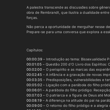
A palestra transcende as discussões sobre gêner
obra de Rembrandt, que ilustra a dualidade entre
forças.
Não perca a oportunidade de mergulhar nesse deba
Prepare-se para uma conversa que explora a essê
Capítulos:
00:00:39
– Introdução ao tema: Bissexualidade P
00:01:05
– Questão 200 d’O Livro dos Espíritos: O
00:02:00
– O perispírito e as marcas das experiê
00:02:45
– A infância e a gravação de novas imp
00:03:35
– Predisposições, vulnerabilidades e te
00:05:02
– Ligação com a parábola do filho pród
00:06:01
– A parábola do filho pródigo: Recepçã
00:07:03
– O patriarca e a figura de Deus até Mo
00:08:19
– A diferença na atitude do pai na paráb
00:09:00
– O retorno do filho pródigo e a alegria 