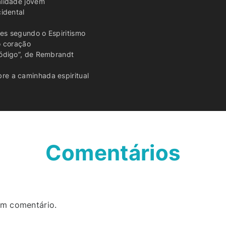
alidade jovem
cidental
es segundo o Espiritismo
o coração
ródigo”, de Rembrandt
re a caminhada espiritual
Comentários
um comentário.