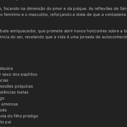
o, focando na dimensão do amor e da psique. As reflexões de Sé
 o feminino e o masculino, reforçando a ideia de que a verdadeir
te enriquecedor, que promete abrir novos horizontes sobre a biss
ncia do ser, revelando que a vida é uma jornada de autoconheci
síquica
 sexo dos espíritos
ncias
ressões psíquicas
ndências inatas
igo
o amorosa
isés
ola do filho pródigo
do pai