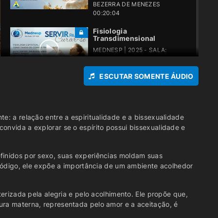
BEZERRA DE MENEZES
00:20:04
Fisiologia
Transdimensional
MEDNESP | 2025 - SALA:
BEZERRA DE MENEZES
00:43:19
ESCUTAR SOMENTE ÁUDIO
As Sete Portas da Alma
MEDNESP | 2025 - SALA:
BEZERRA DE MENEZES
00:36:45
e: a relação entre a espiritualidade e a bissexualidade
onvida a explorar se o espírito possui bissexualidade e
Técnicas de cultivo do
equilibrio
efinidos por sexo, suas experiências moldam suas
MEDNESP | 2025 - SALA:
Pródigo, ele expõe a importância de um ambiente acolhedor
BEZERRA DE MENEZES
00:41:50
terizada pela alegria e pelo acolhimento. Ele propõe que,
ura materna, representada pelo amor e a aceitação, é