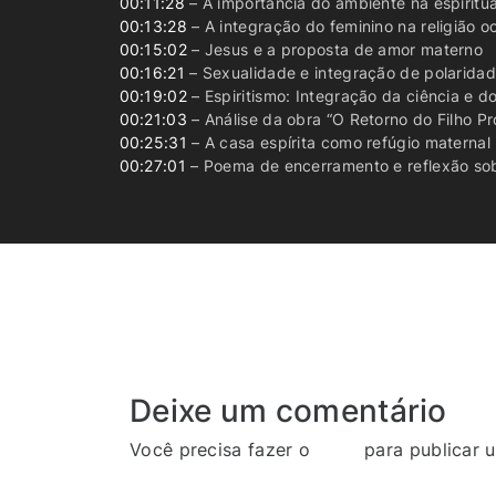
00:11:28
– A importância do ambiente na espiritu
00:13:28
– A integração do feminino na religião o
00:15:02
– Jesus e a proposta de amor materno
00:16:21
– Sexualidade e integração de polaridad
00:19:02
– Espiritismo: Integração da ciência e d
00:21:03
– Análise da obra “O Retorno do Filho P
00:25:31
– A casa espírita como refúgio maternal
00:27:01
– Poema de encerramento e reflexão sob
Deixe um comentário
Você precisa fazer o
login
para publicar 