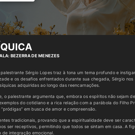
ÍQUICA
SALA: BEZERRA DE MENEZES
alestrante Sérgio Lopes traz à tona um tema profundo e instigant
zade e os desafios enfrentados durante sua chegada, Sérgio nos c
íquicas adquiridas ao longo das reencarnações.
e, o palestrante argumenta que, embora os espíritos não sejam d
e exemplos do cotidiano e a rica relação com a parábola do Filho 
os “pródigas” em busca de amor e compreensão.
entes tradicionais, provando que a espiritualidade deve ser carac
s ser receptivos, permitindo que todos se sintam em casa. A fig
 de integração emocional.