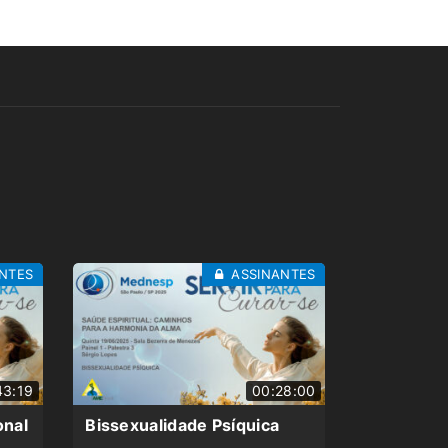
NTES
ASSINANTES
43:19
00:28:00
onal
Bissexualidade Psíquica