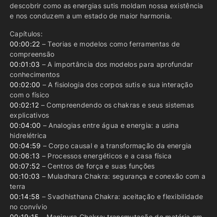
descobrir como as energias sutis moldam nossa existência
e nos conduzem a um estado de maior harmonia.
Capítulos:
00:00:22
– Teorias e modelos como ferramentas de
compreensão
00:01:03
– A importância dos modelos para aprofundar
conhecimentos
00:02:00
– A fisiologia dos corpos sutis e sua interação
com o físico
00:02:12
– Compreendendo os chakras e seus sistemas
explicativos
00:04:00
– Analogias entre água e energia: a usina
hidrelétrica
00:04:59
– Corpo causal e a transformação da energia
00:06:13
– Processos energéticos e a casa física
00:07:52
– Centros de força e suas funções
00:10:03
– Muladhara Chakra: segurança e conexão com a
terra
00:14:58
– Svadhisthana Chakra: aceitação e flexibilidade
no convívio
00:19:15
– Manipura Chakra: transmutação de matéria em