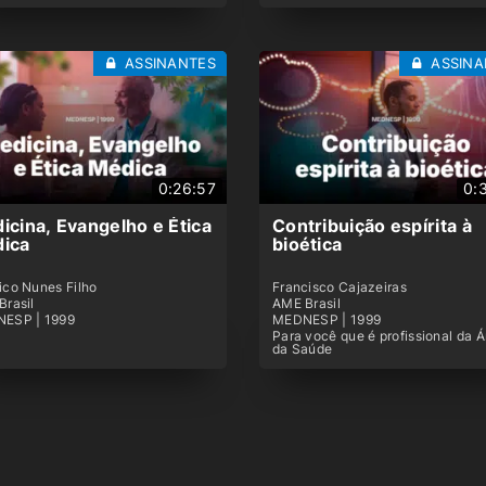
ASSINANTES
ASSINA
0:26:57
0:
icina, Evangelho e Ética
Contribuição espírita à
ica
bioética
ico Nunes Filho
Francisco Cajazeiras
Brasil
AME Brasil
ESP | 1999
MEDNESP | 1999
Para você que é profissional da Á
da Saúde