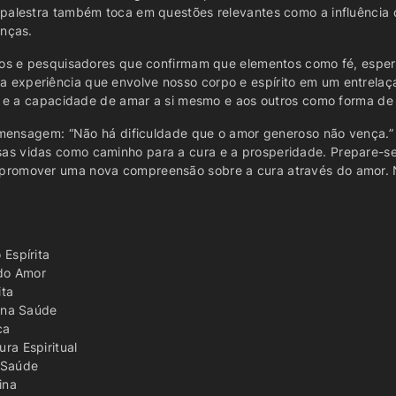
 palestra também toca em questões relevantes como a influência
enças.
icos e pesquisadores que confirmam que elementos como fé, espe
experiência que envolve nosso corpo e espírito em um entrelaça
ão e a capacidade de amar a si mesmo e aos outros como forma de
sa mensagem: “Não há dificuldade que o amor generoso não vença.
as vidas como caminho para a cura e a prosperidade. Prepare-se
promover uma nova compreensão sobre a cura através do amor. 
Espírita
 do Amor
ita
r na Saúde
ca
ra Espiritual
 Saúde
ina