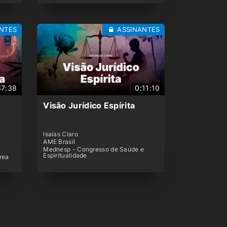
NTES
ASSINANTES
37:38
0:11:10
Visão Jurídico Espírita
Isaías Claro
AME Brasil
Mednesp - Congresso de Saúde e
Espiritualidade
rea