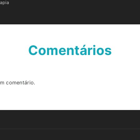
apia
Comentários
um comentário.