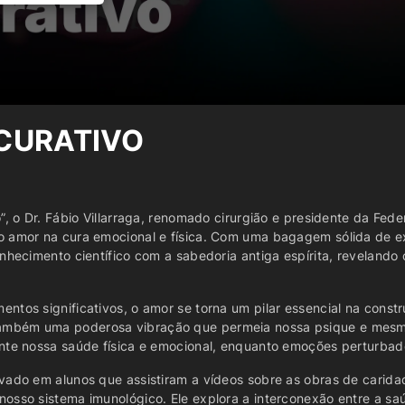
CURATIVO
o”, o Dr. Fábio Villarraga, renomado cirurgião e presidente da F
 amor na cura emocional e física. Com uma bagagem sólida de exp
onhecimento científico com a sabedoria antiga espírita, revelan
tos significativos, o amor se torna um pilar essencial na constru
ambém uma poderosa vibração que permeia nossa psique e mesmo 
ente nossa saúde física e emocional, enquanto emoções perturba
vado em alunos que assistiram a vídeos sobre as obras de carida
osso sistema imunológico. Ele explora a interconexão entre a sa