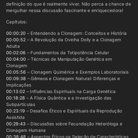
definição do que é realmente viver. Não perca a chance de
mergulhar nessa discussão fascinante e enriquecedora!
Capítulos:
00:00:20
– Entendendo a Clonagem: Conceitos e História
00:00:52
– A Revolução da Ovelha Dolly e a Clonagem
Adulta
00:02:06
– Fundamentos da Totipotência Celular
00:04:00
– Técnicas de Manipulação Genética em
Clonagem
00:05:56
– Clonagem Quimérica e Exemplos Laboratoriais
00:09:38
– Gêmeos e Clonagem Natural: Diferenças e
Implicações
00:13:02
– Influências Espirituais na Carga Genética
00:18:28
– A Física Quântica e a Investigação das
Subpartículas
00:23:19
– Desafios Éticos e Espirituais da Reprodução
Assistida
00:29:43
– Discussões sobre Fecundação Heteróloga e
Clonagem Humana
00:38:48
– Aspectos Éticos na Seleção de Características