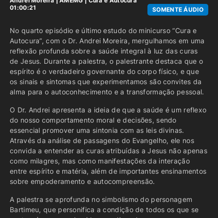
Andrei Moreira
|
AMEMG
|
Cura e Autocura
01:00:21
SOMENTE ÁUDIO
No quarto episódio e último estudo do minicurso “Cura e
Autocura”, com o Dr. Andrei Moreira, mergulhamos em uma
reflexão profunda sobre a saúde integral à luz das curas
de Jesus. Durante a palestra, o palestrante destaca que o
espírito é o verdadeiro governante do corpo físico, e que
os sinais e sintomas que experimentamos são convites da
alma para o autoconhecimento e a transformação pessoal.
O Dr. Andrei apresenta a ideia de que a saúde é um reflexo
do nosso comportamento moral e decisões, sendo
essencial promover uma sintonia com as leis divinas.
Através da análise de passagens do Evangelho, ele nos
convida a entender as curas atribuídas a Jesus não apenas
como milagres, mas como manifestações da interação
entre espírito e matéria, além de importantes ensinamentos
sobre empoderamento e autocompreensão.
A palestra se aprofunda no simbolismo do personagem
Bartimeu, que personifica a condição de todos os que se