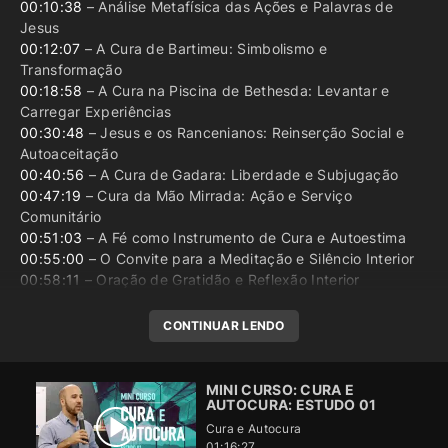
00:10:38
– Análise Metafísica das Ações e Palavras de
Jesus
00:12:07
– A Cura de Bartimeu: Simbolismo e
Transformação
00:18:58
– A Cura na Piscina de Bethesda: Levantar e
Carregar Experiências
00:30:48
– Jesus e os Rancenianos: Reinserção Social e
Autoaceitação
00:40:56
– A Cura de Gadara: Liberdade e Subjugação
00:47:19
– Cura da Mão Mirrada: Ação e Serviço
Comunitário
00:51:03
– A Fé como Instrumento de Cura e Autoestima
00:55:00
– O Convite para a Meditação e Silêncio Interior
00:58:11
– Oração de Gratidão e Reflexão Interior
CONTINUAR LENDO
MINI CURSO: CURA E
AUTOCURA: ESTUDO 01
Cura e Autocura
01:16:27