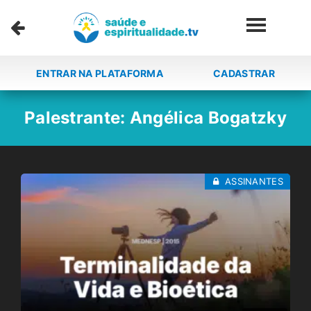
ENTRAR NA PLATAFORMA
CADASTRAR
Palestrante:
Angélica Bogatzky
ASSINANTES